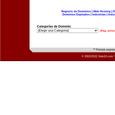
Registro de Dominios
|
Web Hosting
|
D
Dominios Expirados
|
Industrias
|
Indu
Categorías de Dominio:
[Pág. princi
** Precios expre
© 2002/2022 Solo10.com