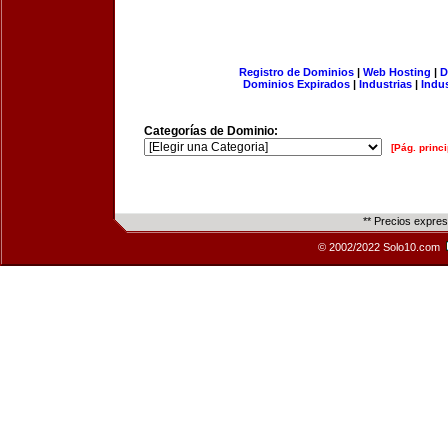
Registro de Dominios
|
Web Hosting
|
D
Dominios Expirados
|
Industrias
|
Indu
Categorías de Dominio:
[Pág. princi
** Precios expre
© 2002/2022 Solo10.com