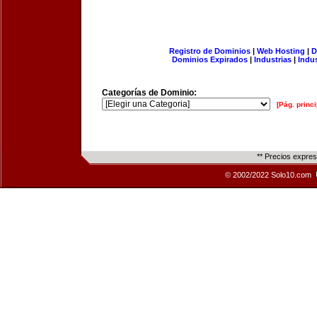
Registro de Dominios
|
Web Hosting
|
D
Dominios Expirados
|
Industrias
|
Indu
Categorías de Dominio:
[Pág. princi
** Precios expre
© 2002/2022 Solo10.com