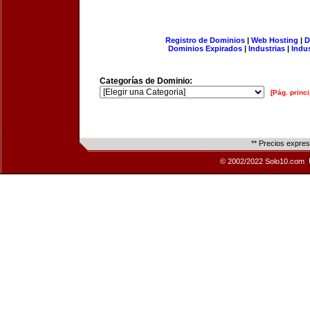
Registro de Dominios
|
Web Hosting
|
D
Dominios Expirados
|
Industrias
|
Indu
Categorías de Dominio:
[Pág. princi
** Precios expre
© 2002/2022 Solo10.com