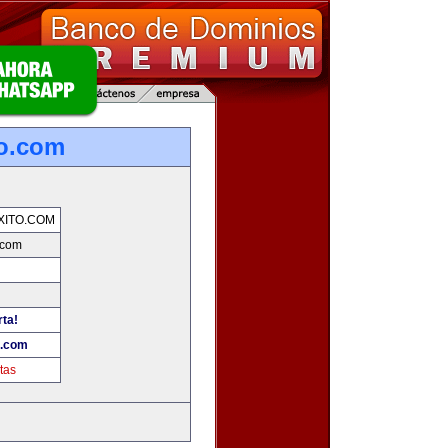
o.com
XITO.COM
.com
rta!
o.com
tas