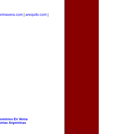
aprimavera.com
|
arequito.com
|
ominios En Venta
strias Argentinas