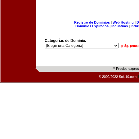
Registro de Dominios
|
Web Hosting
|
D
Dominios Expirados
|
Industrias
|
Indu
Categorías de Dominio:
[Pág. princi
** Precios expre
© 2002/2022 Solo10.com