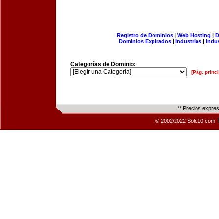
Registro de Dominios
|
Web Hosting
|
D
Dominios Expirados
|
Industrias
|
Indu
Categorías de Dominio:
[Pág. princi
** Precios expre
© 2002/2022 Solo10.com