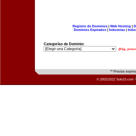
Registro de Dominios
|
Web Hosting
|
D
Dominios Expirados
|
Industrias
|
Indu
Categorías de Dominio:
[Pág. princi
** Precios expre
© 2002/2022 Solo10.com