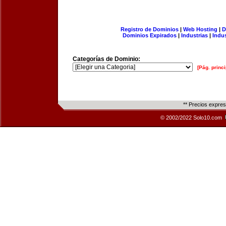
Registro de Dominios
|
Web Hosting
|
D
Dominios Expirados
|
Industrias
|
Indu
Categorías de Dominio:
[Pág. princi
** Precios expre
© 2002/2022 Solo10.com