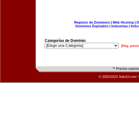
Registro de Dominios
|
Web Hosting
|
D
Dominios Expirados
|
Industrias
|
Indu
Categorías de Dominio:
[Pág. princi
** Precios expre
© 2002/2022 Solo10.com