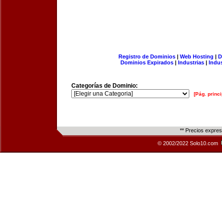
Registro de Dominios
|
Web Hosting
|
D
Dominios Expirados
|
Industrias
|
Indu
Categorías de Dominio:
[Pág. princi
** Precios expre
© 2002/2022 Solo10.com