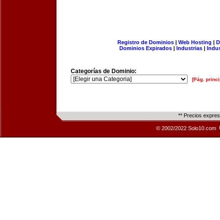
Registro de Dominios
|
Web Hosting
|
D
Dominios Expirados
|
Industrias
|
Indu
Categorías de Dominio:
[Pág. princi
** Precios expre
© 2002/2022 Solo10.com