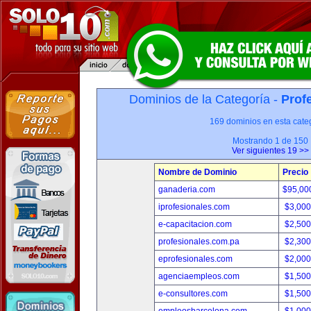
Dominios de la Categoría -
Prof
169 dominios en esta categ
Mostrando 1 de 150
Ver siguientes 19 >>
Nombre de Dominio
Precio
ganaderia.com
$95,00
iprofesionales.com
$3,00
e-capacitacion.com
$2,50
profesionales.com.pa
$2,30
eprofesionales.com
$2,00
agenciaempleos.com
$1,50
e-consultores.com
$1,50